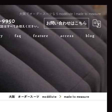
大阪でオーダースーツならmodéliste | made to measure
-9950
お問い合わせはこちら
電話はすべてお控えください。
ry
faq
feature
access
blog
カジュアル
出張
フォーマル
メンズ
大阪 オーダースーツ modéliste
made to measure
レディース