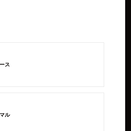
ース
マル