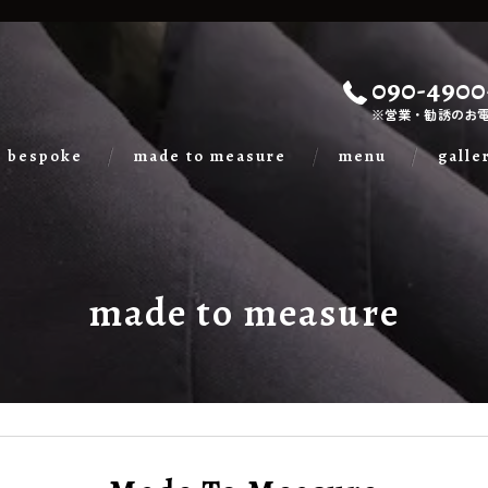
090-4900
※営業・勧誘のお
bespoke
made to measure
menu
galle
made to measure