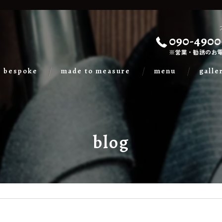
090-4900
※営業・勧誘のお
bespoke
made to measure
menu
galle
blog