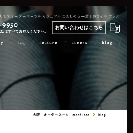
大阪でオーダースーツをカジュアルに楽しめる一着 | 遊び心をプラス
-9950
お問い合わせはこちら
電話はすべてお控えください。
ry
faq
feature
access
blog
カジュアル
出張
フォーマル
メンズ
大阪 オーダースーツ modéliste
blog
レディース