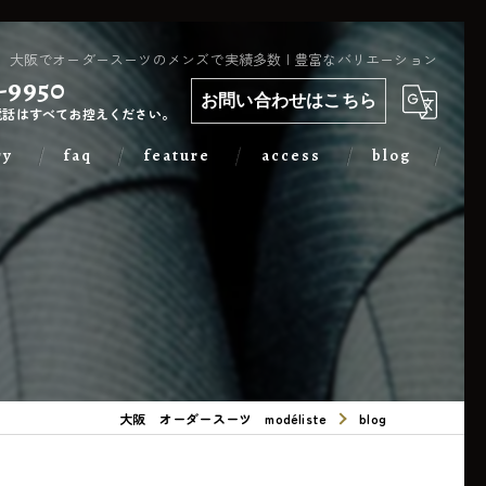
大阪でオーダースーツのメンズで実績多数 | 豊富なバリエーション
-9950
お問い合わせはこちら
電話はすべてお控えください。
ry
faq
feature
access
blog
カジュアル
出張
フォーマル
メンズ
大阪 オーダースーツ modéliste
blog
レディース