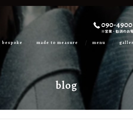
090-4900
※営業・勧誘のお
bespoke
made to measure
menu
galle
blog