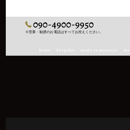
090-4900-9950
※営業・勧誘のお電話はすべてお控えください。
home
bespoke
made to measure
me