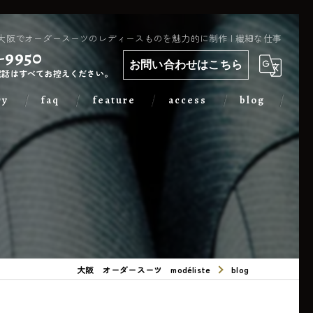
大阪でオーダースーツのレディースものを魅力的に制作 | 繊細な仕事
-9950
お問い合わせはこちら
電話はすべてお控えください。
ry
faq
feature
access
blog
カジュアル
出張
フォーマル
メンズ
大阪 オーダースーツ modéliste
blog
レディース