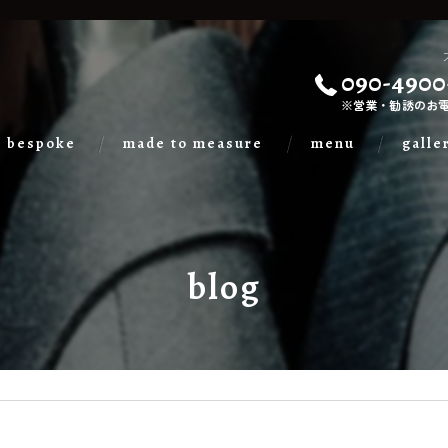
090-4900
※営業・勧誘のお
bespoke
made to measure
menu
galle
blog