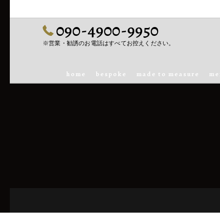
090-4900-9950
※営業・勧誘のお電話はすべてお控えください。
home
bespoke
made to measure
me