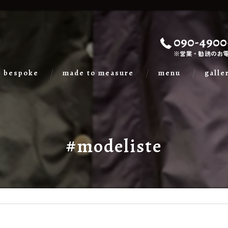
090-4900
※営業・勧誘のお
bespoke
made to measure
menu
galle
#modeliste