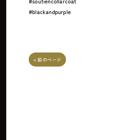
#soutiencollarcoat
#blackandpurple
< 前のページ