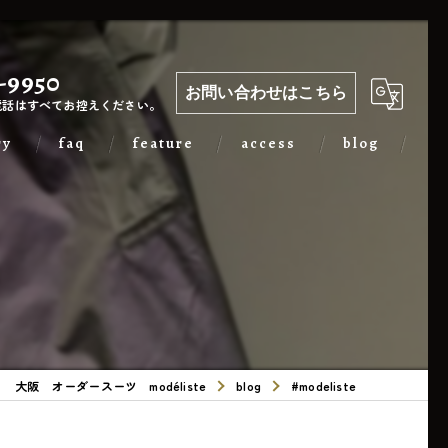
-9950
お問い合わせはこちら
電話はすべてお控えください。
ry
faq
feature
access
blog
カジュアル
出張
フォーマル
メンズ
大阪 オーダースーツ modéliste
blog
#modeliste
レディース