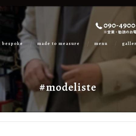
090-4900
※営業・勧誘のお
bespoke
made to measure
menu
galle
#modeliste