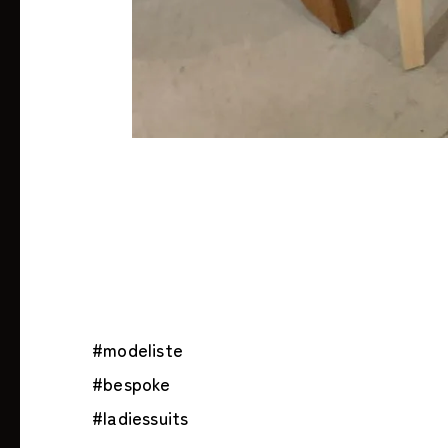
#modeliste
#bespoke
#ladiessuits