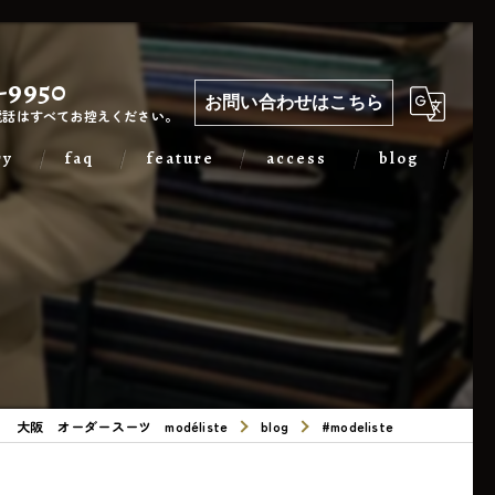
-9950
お問い合わせはこちら
電話はすべてお控えください。
ry
faq
feature
access
blog
カジュアル
出張
フォーマル
メンズ
大阪 オーダースーツ modéliste
blog
#modeliste
レディース