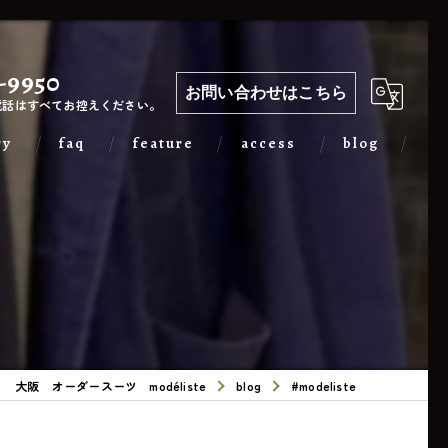
-9950
お問い合わせはこちら
電話はすべてお控えください。
ry
faq
feature
access
blog
カジュアル
出張
フォーマル
メンズ
大阪 オーダースーツ modéliste
blog
#modeliste
レディース