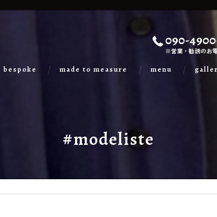
090-4900
※営業・勧誘のお
bespoke
made to measure
menu
galle
#modeliste