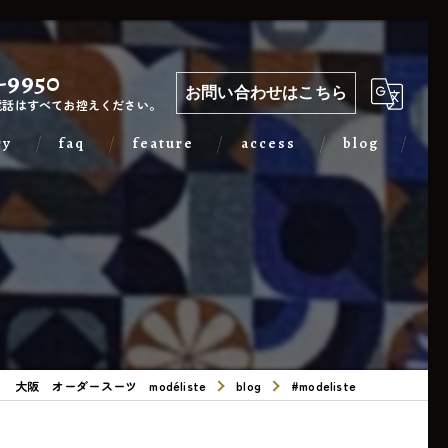
-9950
お問い合わせはこちら
電話はすべてお控えください。
ry
faq
feature
access
blog
カジュアル
出張
フォーマル
メンズ
大阪 オーダースーツ modéliste
blog
#modeliste
レディース