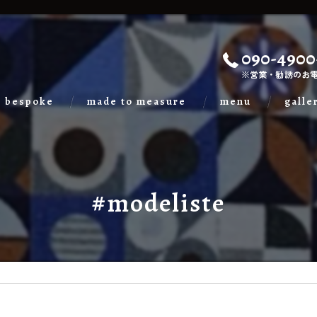
090-4900
※営業・勧誘のお
bespoke
made to measure
menu
galle
#modeliste